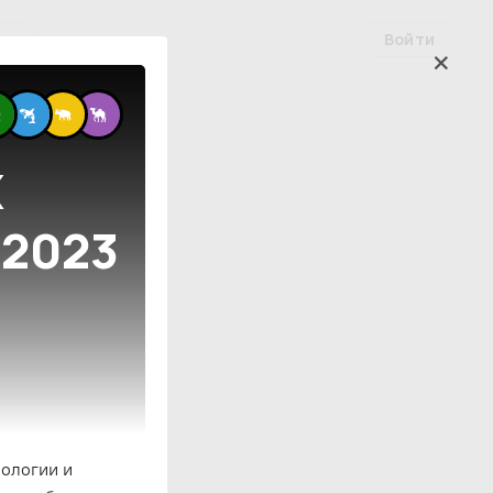
Войти
ые
Х
2023
ологии и