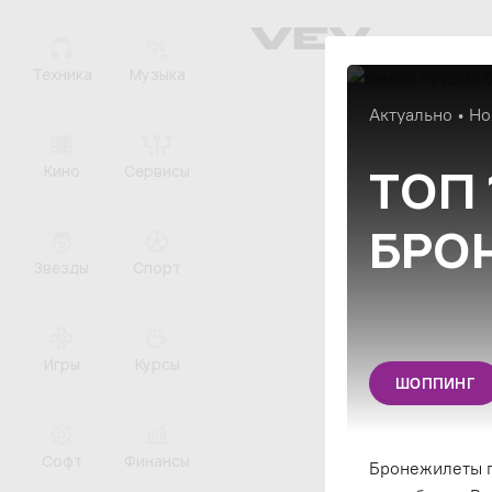
Техника
Музыка
Актуально • Но
ТОП
Кино
Сервисы
БРОН
Звезды
Спорт
Игры
Курсы
ШОППИНГ
Софт
Финансы
Бронежилеты п