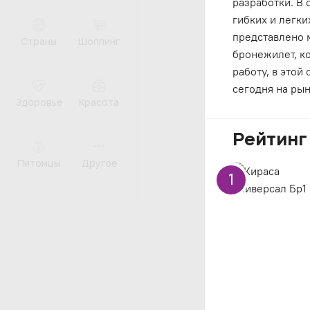
разработки. В
гибких и легки
представлено 
Страны
Шоппинг
бронежилет, к
работу, в это
сегодня на рын
Здоровье
Красота
Рейтинг
Питомцы
Другое
1