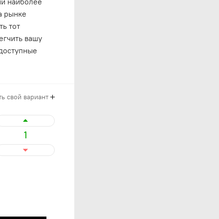
ии наиболее
а рынке
ть тот
егчить вашу
 доступные
ь свой вариант
1