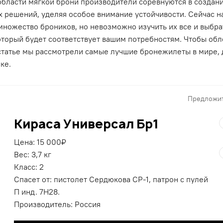
 области мягкой брони производители соревнуются в создан
х решений, уделяя особое внимание устойчивости. Сейчас н
множество броников, но невозможно изучить их все и выбра
оторый будет соответствует вашим потребностям. Чтобы обл
й статье мы рассмотрели самые лучшие бронежилеты в мире,
ке.
Предложит
Кираса Универсал Бр1
Цена: 15 000₽
Вес: 3,7 кг
Класс: 2
Спасет от: пистолет Сердюкова СР-1, патрон с пулей
П инд. 7Н28.
Производитель: Россия