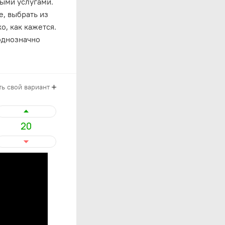
ными услугами.
, выбрать из
о, как кажется.
однозначно
ь свой вариант
20