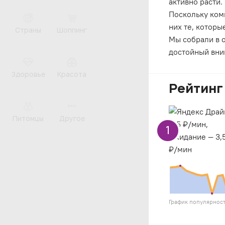
активно расти.
Поскольку ком
них те, которы
Страны
Шоппинг
Мы собрали в 
достойный вни
Здоровье
Красота
Рейтинг
Питомцы
Другое
1
График популярнос