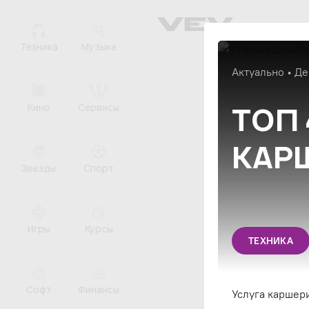
Техника
Музыка
Актуально • Де
ТОП
Кино
Сервисы
КАРШ
Звезды
Спорт
Игры
Курсы
ТЕХНИКА
Софт
Финансы
Услуга каршери