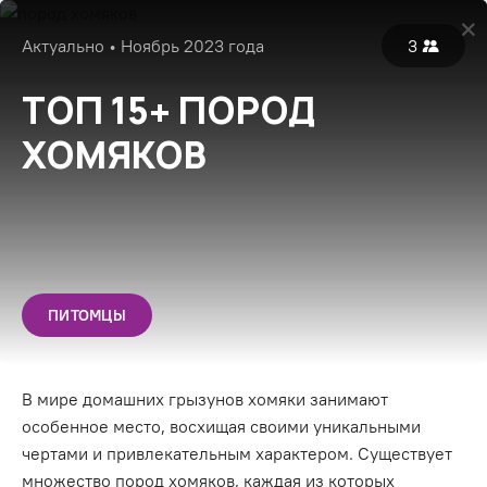
Войти
Актуально • Ноябрь 2023 года
3
Популярные
Все
Экспертные
ТОП 15+ ПОРОД
ХОМЯКОВ
ПИТОМЦЫ
В мире домашних грызунов хомяки занимают
особенное место, восхищая своими уникальными
чертами и привлекательным характером. Существует
множество пород хомяков, каждая из которых