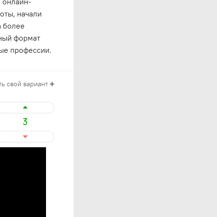
а онлайн-
оты, начали
а более
нный формат
ые профессии.
ь свой вариант
3