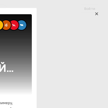
Войти
ые
Й
римеру,