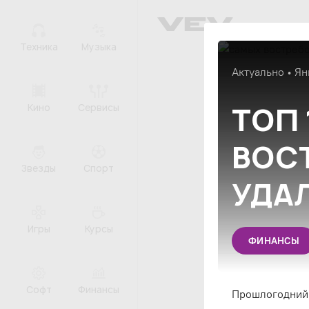
Техника
Музыка
Актуально • Ян
ТОП 
Кино
Сервисы
ВОС
Звезды
Спорт
УДА
2023
Игры
Курсы
ФИНАНСЫ
Софт
Финансы
Прошлогодний к