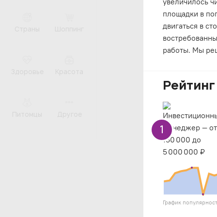
увеличилось чи
площадки в поп
двигаться в ст
Страны
Шоппинг
востребованны
работы. Мы ре
Здоровье
Красота
Рейтинг
Питомцы
Другое
1
График популярнос