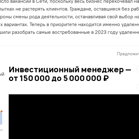
сло вакансий в Сети, поскольку весь бизнес перекочевал н
ытках не растерять клиентов. Граждане, оставшиеся без раб
ороны смены рода деятельности, останавливая свой выбор н
х вариантах. Теперь в приоритете находится именно удале
шили разобрать самые востребованные в 2023 году удаленн
Предложит
Инвестиционный менеджер —
от 150 000 до 5 000 000 ₽
ти