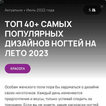
Войти
Актуально • Июль 2022 года
5
Популярные
Все
Экспертные
ТОП 40+ САМЫХ
ПОПУЛЯРНЫХ
ДИЗАЙНОВ НОГТЕЙ НА
ЛЕТО 2023
КРАСОТА
Особам женского пола пора бы задуматься о дизайне
своих ноготочков. Каждый день изменяются
предпочтения и вкусы, только успевай следить за
трендами. Если вы не знаете, какие раскраски ногтей