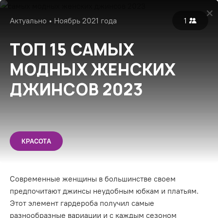
Войти
Актуально • Ноябрь 2021 года
1
Популярные
Все
Экспертные
ТОП 15 САМЫХ
МОДНЫХ ЖЕНСКИХ
ДЖИНСОВ 2023
КРАСОТА
Современные женщины в большинстве своем
предпочитают джинсы неудобным юбкам и платьям.
Этот элемент гардероба получил самые
разнообразные вариации и с каждым сезоном