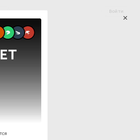
Войти
ые
НЕТ
тся