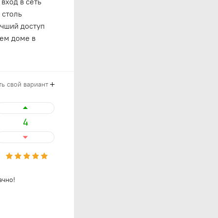
вход в сеть
 столь
учший доступ
шем доме в
ь свой вариант
4
ачно!