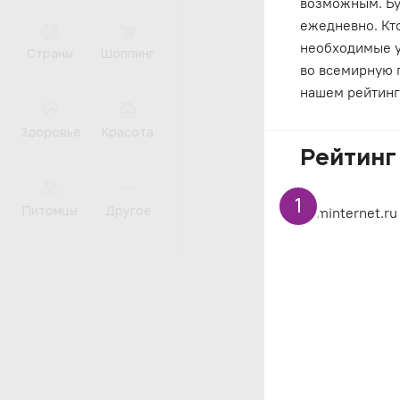
возможным. Буд
ежедневно. Кт
необходимые у
Страны
Шоппинг
во всемирную п
нашем рейтинг
Здоровье
Красота
Рейтинг
1
Питомцы
Другое