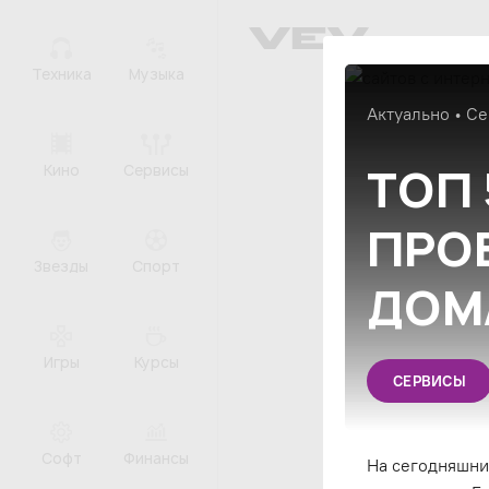
Техника
Музыка
Актуально • Се
ТОП 
Кино
Сервисы
ПРО
Звезды
Спорт
ДОМ
Игры
Курсы
СЕРВИСЫ
Софт
Финансы
На сегодняшний