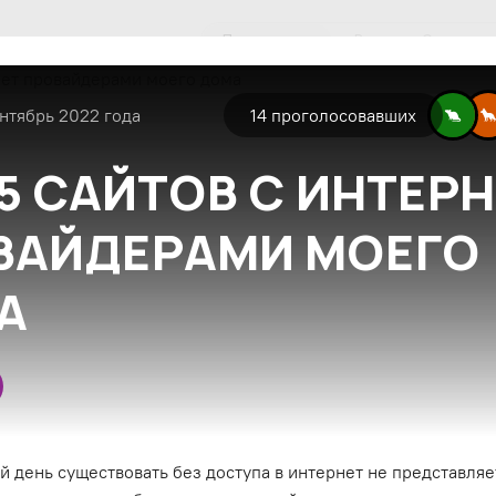
Популярные
Все
Экспертн
нтябрь 2022 года
14
проголосовавших
5 САЙТОВ С ИНТЕР
ВАЙДЕРАМИ МОЕГО
А
 день существовать без доступа в интернет не представляе