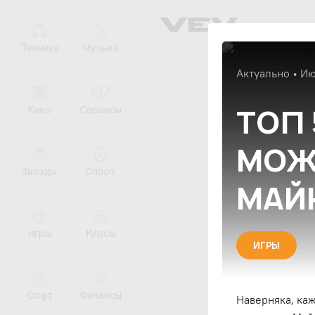
Техника
Музыка
Актуально • И
ТОП 
Кино
Сервисы
МОЖ
Звезды
Спорт
МАЙ
Игры
Курсы
ИГРЫ
Софт
Финансы
Наверняка, ка