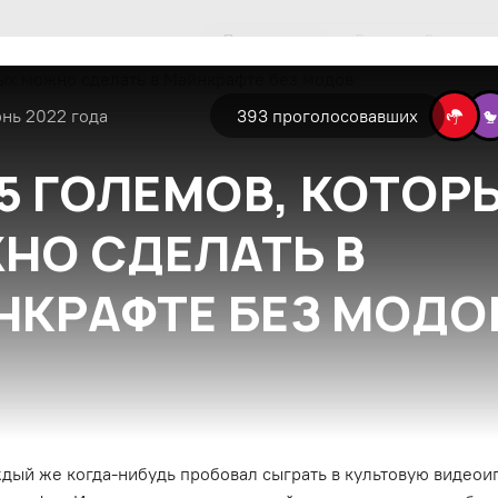
Популярные
Все
Экспертн
юнь 2022 года
393
проголосовавших
5 ГОЛЕМОВ, КОТОР
НО СДЕЛАТЬ В
НКРАФТЕ БЕЗ МОДО
ждый же когда-нибудь пробовал сыграть в культовую видеои