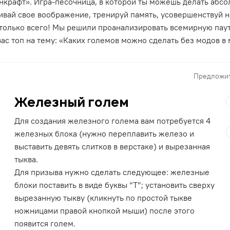
крафт». Игра-песочница, в которой ты можешь делать абсол
ивай свое воображение, тренируй память, усовершенствуй 
Столько всего! Мы решили проанализировать всемирную пау
вас топ на тему: «Каких големов можно сделать без модов в
Предложит
Железный голем
Для создания железного голема вам потребуется 4
железных блока (нужно переплавить железо и
выставить девять слитков в верстаке) и вырезанная
тыква.
Для призыва нужно сделать следующее: железные
блоки поставить в виде буквы “Т”; установить сверху
вырезанную тыкву (кликнуть по простой тыкве
ножницами правой кнопкой мыши) после этого
появится голем.