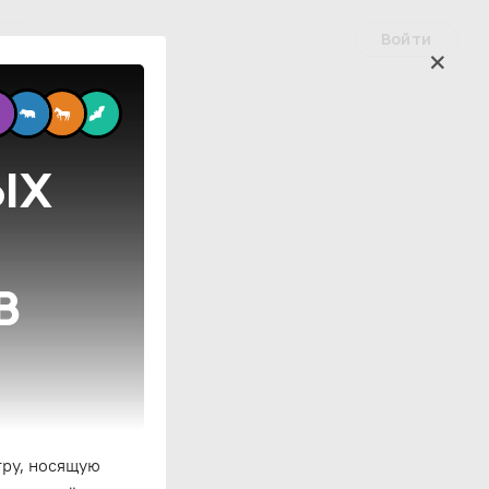
Войти
ые
ЫХ
В
гру, носящую