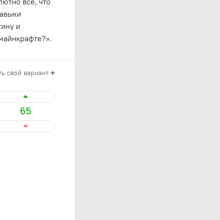
ютно всё, что
навыки
тину и
 майнкрафте?».
ь свой вариант
65