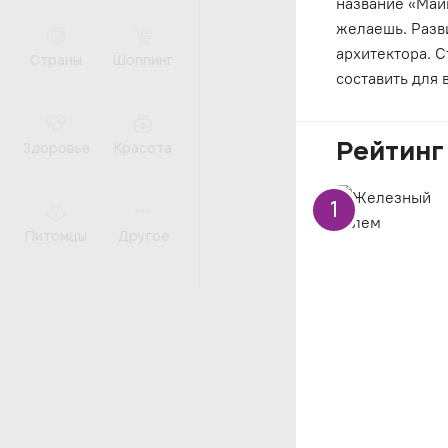
название «Майн
желаешь. Разв
архитектора. 
Страны
Шоппинг
составить для 
Рейтинг
Здоровье
Красота
1
Питомцы
Другое