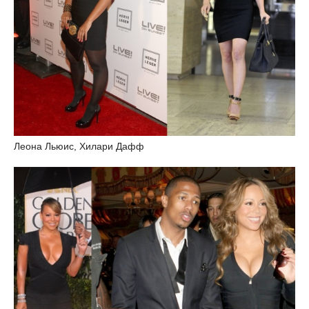
Леона Льюис, Хилари Дафф