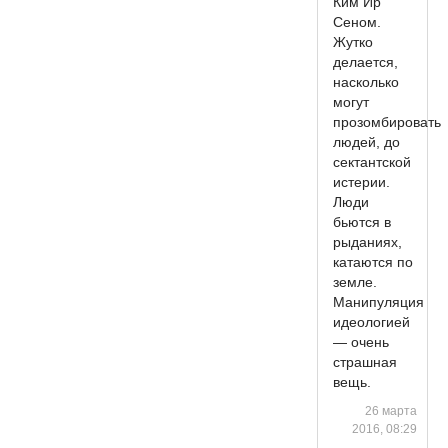
Ким Ир
Сеном.
Жутко
делается,
насколько
могут
прозомбировать
людей, до
сектантской
истерии.
Люди
бьются в
рыданиях,
катаются по
земле.
Манипуляция
идеологией
— очень
страшная
вещь.
26 марта
2016, 08:29