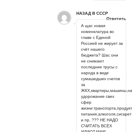
НАЗАД В СССР
Ответить
А щас новая
номенклатура во
главе с Единой
Россией не жирует за
счёт нашего
бюджета? Шас они
не снимают
последние трусы с
народа в виде
сумашедших счетов
за
ЖКХ,квартиры,машины,на
удорожание свех
сфер
жизни:транспорта,продук
питания,алкоголя,сигарет
и пр..??? НЕ НАДО
СЧИТАТЬ ВСЕХ
ИДИОТАМИ!