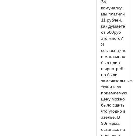
За
комуналку
мы платили
11 рублей,
как думаете
от 500руб
это много?
Я
согласна,что
в магазинах
был один
ширпотреб.
но были
замечательные
ткани и за
приемлемую
цену можно
было сшить
что угодно в
ателье. В
90г мама
осталась на
пенсию и