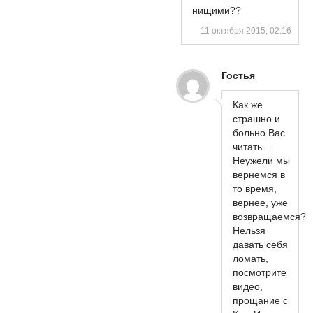
нищими??
11 октября 2015, 02:16
Гостья
Как же
страшно и
больно Вас
читать…
Неужели мы
вернемся в
то время,
вернее, уже
возвращаемся?
Нельзя
давать себя
ломать,
посмотрите
видео,
прощание с