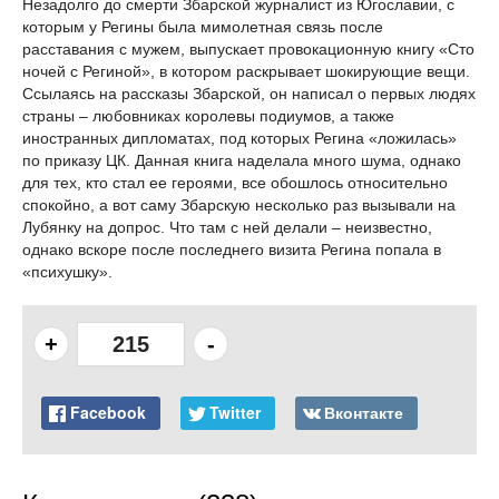
Незадолго до смерти Збарской журналист из Югославии, с
которым у Регины была мимолетная связь после
расставания с мужем, выпускает провокационную книгу «Сто
ночей с Региной», в котором раскрывает шокирующие вещи.
Ссылаясь на рассказы Збарской, он написал о первых людях
страны – любовниках королевы подиумов, а также
иностранных дипломатах, под которых Регина «ложилась»
по приказу ЦК. Данная книга наделала много шума, однако
для тех, кто стал ее героями, все обошлось относительно
спокойно, а вот саму Збарскую несколько раз вызывали на
Лубянку на допрос. Что там с ней делали – неизвестно,
однако вскоре после последнего визита Регина попала в
«психушку».
+
215
-
Facebook
Twitter
Вконтакте