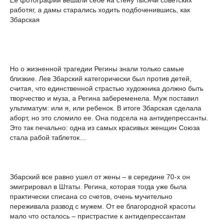
Ее фотографии вешали себе на стену тысячи советских
работяг, а дамы старались ходить подбоченившись, как
Збарская
Но о жизненной трагедии Регины знали только самые
близкие. Лев Збарский категорически был против детей,
считая, что единственной страстью художника должно быть
творчество и муза, а Регина забеременела. Муж поставил
ультиматум: или я, или ребенок. В итоге Збарская сделала
аборт, но это сломило ее. Она подсела на антидепрессанты.
Это так печально: одна из самых красивых женщин Союза
стала рабой таблеток…
Збарский все равно ушел от жены – в середине 70-х он
эмигрировал в Штаты. Регина, которая тогда уже была
практически списана со счетов, очень мучительно
переживала развод с мужем. От ее благородной красоты
мало что осталось – пристрастие к антидепрессантам