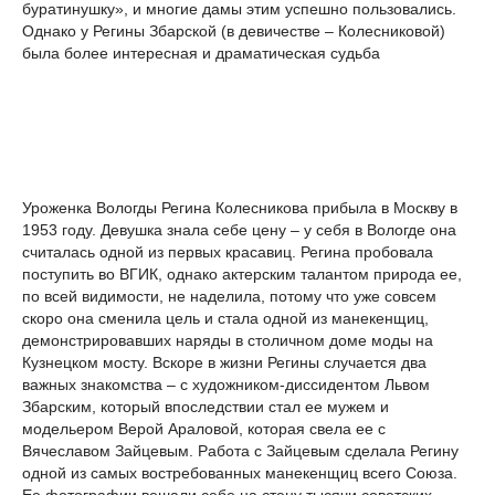
буратинушку», и многие дамы этим успешно пользовались.
Однако у Регины Збарской (в девичестве – Колесниковой)
была более интересная и драматическая судьба
Уроженка Вологды Регина Колесникова прибыла в Москву в
1953 году. Девушка знала себе цену – у себя в Вологде она
считалась одной из первых красавиц. Регина пробовала
поступить во ВГИК, однако актерским талантом природа ее,
по всей видимости, не наделила, потому что уже совсем
скоро она сменила цель и стала одной из манекенщиц,
демонстрировавших наряды в столичном доме моды на
Кузнецком мосту. Вскоре в жизни Регины случается два
важных знакомства – с художником-диссидентом Львом
Збарским, который впоследствии стал ее мужем и
модельером Верой Араловой, которая свела ее с
Вячеславом Зайцевым. Работа с Зайцевым сделала Регину
одной из самых востребованных манекенщиц всего Союза.