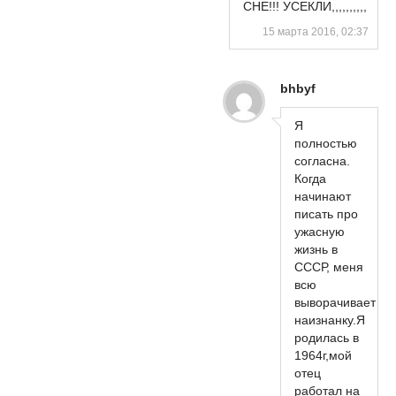
СНЕ!!! УСЕКЛИ,,,,,,,,,,
15 марта 2016, 02:37
bhbyf
Я
полностью
согласна.
Когда
начинают
писать про
ужасную
жизнь в
СССР, меня
всю
выворачивает
наизнанку.Я
родилась в
1964г,мой
отец
работал на