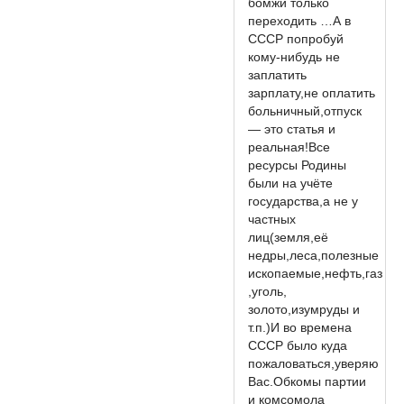
бомжи только
переходить …А в
СССР попробуй
кому-нибудь не
заплатить
зарплату,не оплатить
больничный,отпуск
— это статья и
реальная!Все
ресурсы Родины
были на учёте
государства,а не у
частных
лиц(земля,её
недры,леса,полезные
ископаемые,нефть,газ
,уголь,
золото,изумруды и
т.п.)И во времена
СССР было куда
пожаловаться,уверяю
Вас.Обкомы партии
и комсомола