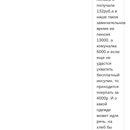
получала
132руб,а в
наше такое
замечательное
время ее
пенсия
13000, а
комуналка
6000 и если
еще не
удастся
ухватить
бесплатный
инсулин, то
приходится
покупать за
4000р. И о
какой
одежде
может идти
речь, на
хлеб бы