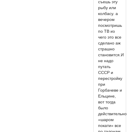
съешь эту
рыбу или
колбасу. а
вечером
посмотришь
по ТВ из
чего это все
сделано аж
страшно
становится.И
не надо
путать
СССР и
перестройку
при
Горбачеве и
Ельцине,
вот тогда
было
действительно
«шаром
покати» все
по талонам.