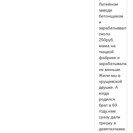
Литейном
заводе
бетонщиком
и
зарабатыввал
около
250руб,
мама на
ткацкой
фабрике и
зарабатывала
не меньше.
Жили мы в
хрущевской
двушке. А
когда
родился
брат в 69
году,нам
сразу дали
трешку в
девятиэтажке.