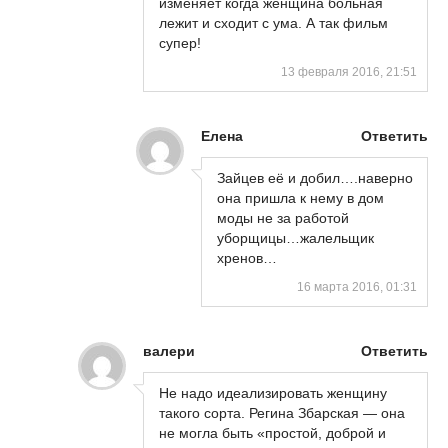
изменяет когда женщина больная
лежит и сходит с ума. А так фильм
супер!
13 февраля 2016, 21:51
Елена
Ответить
Зайцев её и добил….наверно
она пришла к нему в дом
моды не за работой
уборщицы…жалельщик
хренов…
16 марта 2016, 01:31
валери
Ответить
Не надо идеализировать женщину
такого сорта. Регина Збарская — она
не могла быть «простой, доброй и