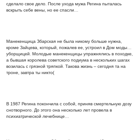
сделало свое дело. После ухода мужа Регина пыталась
вскрыть себе вены, но ее спасли…
Манекенщица Збарская не была никому больше нужна,
кроме Зайцева, который, пожалев ее, устроил в Дом моды…
уборщицей. Молодые манекенщицы упражнялись в походке,
а бывшая королева советского подиума в нескольких шагах
возилась с грязной тряпкой. Такова жизнь – сегодня та на
троне, завтра ты никто(
В 1987 Регина покончила с собой, приняв смертельную дозу
снотворного. До этого она несколько лет провела в
психиатрической лечебнице…