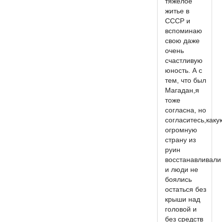
тяжелое
житье в
СССР и
вспоминаю
свою даже
очень
счастливую
юность. А с
тем, что был
Магадан,я
тоже
согласна, но
согласитесь,каку
огромную
страну из
руин
восстанавливали
и люди не
боялись
остаться без
крыши над
головой и
без средств