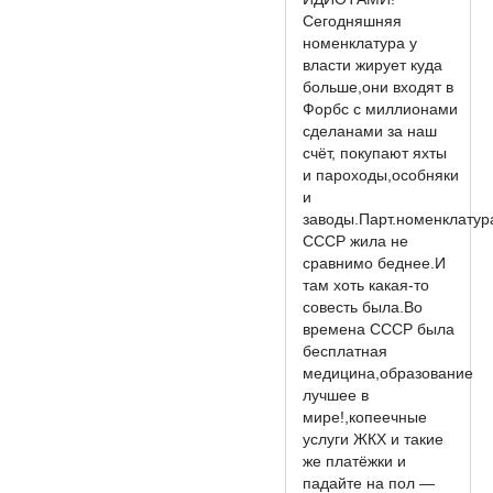
Сегодняшняя
номенклатура у
власти жирует куда
больше,они входят в
Форбс с миллионами
сделанами за наш
счёт, покупают яхты
и пароходы,особняки
и
заводы.Парт.номенклатур
СССР жила не
сравнимо беднее.И
там хоть какая-то
совесть была.Во
времена СССР была
бесплатная
медицина,образование
лучшее в
мире!,копеечные
услуги ЖКХ и такие
же платёжки и
падайте на пол —