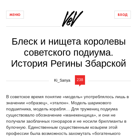
МЕНЮ
ВХОД
Блеск и нищета королевы
советского подиума.
История Регины Збарской
238
Ki_Sanya
В советское время понятие «модель» употреблялось лишь в
значении «образец», «эталон». Модель шарикового
подшипника, модель корабля… Для тружениц подиума
существовало обозначение «манекенщица», и они не
получали заоблачных гонораров и не носили бриллианты в
булочную. Единственным существенным козырем этой
профессии была возможность захомутать «богатенького