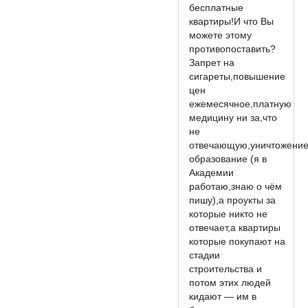
бесплатные
квартиры!И что Вы
можете этому
противопоставить?
Запрет на
сигареты,повышение
цен
ежемесячное,платную
медицину ни за,что
не
отвечающую,уничтожени
образование (я в
Академии
работаю,знаю о чём
пишу),а проукты за
которые никто не
отвечает,а квартиры
которые покупают на
стадии
строительства и
потом этих людей
кидают — им в