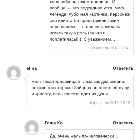
хорошей» на таком поприще. И
вообще — это подсадная утка, миф,
легенда, лубочная картинка, персонаж
сна идиота.Её представили таким
персонажем — а она согласилась
играть такую роль (за что и
поплатилась!!!). С уважением…..
29 апреля 2017, 17:41
elina
Ответить
жаль такая красавица а глаза как два океана,
похоже никто кроме Зайцева не понял её душу
и красоту, ведь красота идет из души
6 февраля 2015, 19:15
Гоша Ко
Ответить
Да, очень жаль по-человечески…