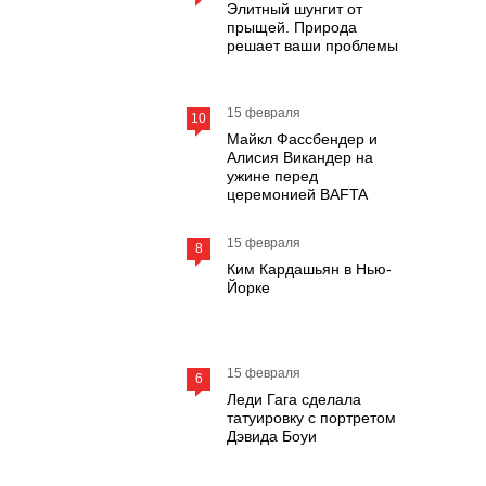
Элитный шунгит от
прыщей. Природа
решает ваши проблемы
15 февраля
10
Майкл Фассбендер и
Алисия Викандер на
ужине перед
церемонией BAFTA
15 февраля
8
Ким Кардашьян в Нью-
Йорке
15 февраля
6
Леди Гага сделала
татуировку с портретом
Дэвида Боуи